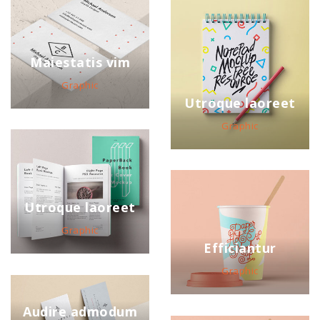
Maiestatis vim
Graphic
Utroque laoreet
Graphic
Utroque laoreet
Graphic
Efficiantur
Graphic
Audire admodum