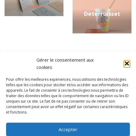
Graphic
Deterruisset
Graphic
Gérer le consentement aux
cookies
Pour offrir les meilleures expériences, nous utilisons des technologies
telles que les cookies pour stocker et/ou accéder aux informations des
Le Relais Loisirs Handicap 30 est une association composée de
appareils. Le fait de consentir à ces technologies nous permettra de
femmes et d’hommes convaincus de l’impérieuse nécessité de créer
traiter des données telles que le comportement de navigation ou les ID
uniques sur ce site. Le fait de ne pas consentir ou de retirer son
toutes les conditions nécessaires à l’accueil des enfants en situation
consentement peut avoir un effet négatif sur certaines caractéristiques
de handicap dans les structure de loisirs ordinaires, afin que tous
et fonctions.
les enfants puissent vivre et jouer ensemble.
Accepter