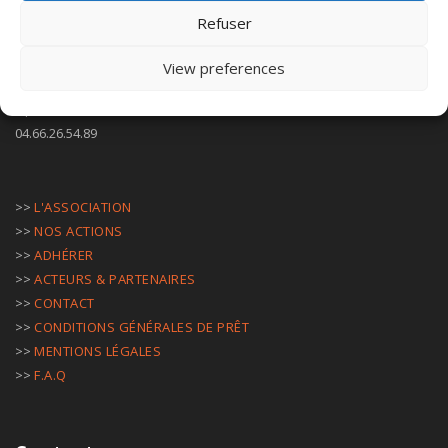
Refuser
View preferences
Le RLH 30
3 plan des Rolliers - 30900 Nîmes
04.66.26.54.89
>>
L'ASSOCIATION
>>
NOS ACTIONS
>>
ADHÉRER
>>
ACTEURS & PARTENAIRES
>>
CONTACT
>>
CONDITIONS GÉNÉRALES DE PRÊT
>>
MENTIONS LÉGALES
>>
F.A.Q