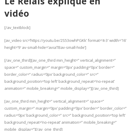
Le Relais expliqué en
vidéo
[/av_textblock]
[av_video src=’https://youtu.be/2S53owhPGKk’ format=’4-3′ width=’16’
height=’9′ av-small-hide=’aviaTBav-small-hide’]
[/av_one_third][av_one_third min_height=” vertical_alignment=”
space=” custom_margin=” margin=’0px’ padding=’0px’ border=”
border_color=” radius=’0px’ background_color=” src=”
background_position=’top left’ background_repeat=’no-repeat’
animation=” mobile_breaking=” mobile_display=”][/av_one_third]
[av_one_third min_height=” vertical_alignment=” space=”
custom_margin=” margin=’0px’ padding=’0px’ border=” border_color=”
radius=’0px’ background_color=” src=” background_position=’top left’
background_repeat=’no-repeat’ animation=” mobile_breaking=”
mobile_display=”][/av_one_third]