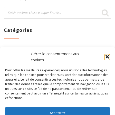
Catégories
Actus
(2)
Gérer le consentement aux
A la une
(2)
cookies
Divers
(1)
Pour offrir les meilleures expériences, nous utilisons des technologies
telles que les cookies pour stocker et/ou accéder aux informations des
Articles les + lus
appareils. Le fait de consentir à ces technologies nous permettra de
traiter des données telles que le comportement de navigation ou les ID
uniques sur ce site. Le fait de ne pas consentir ou de retirer son
consentement peut avoir un effet négatif sur certaines caractéristiques
CRA 2024
et fonctions.
Accepter