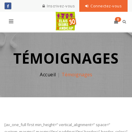
Inscrivez-vous
Connectez-vous
0
TÉMOIGNAGES
Accueil
Témoignages
[av_one_full first min_height=” vertical_alignment=” space=”
custom_margin=” margin=’0px’ padding=’0px’ border=” border_color=”