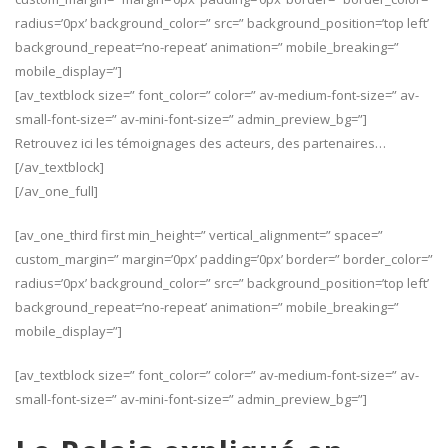
radius=’0px’ background_color=” src=” background_position=’top left’
background_repeat=’no-repeat’ animation=” mobile_breaking=”
mobile_display=”]
[av_textblock size=” font_color=” color=” av-medium-font-size=” av-
small-font-size=” av-mini-font-size=” admin_preview_bg=”]
Retrouvez ici les témoignages des acteurs, des partenaires…
[/av_textblock]
[/av_one_full]
[av_one_third first min_height=” vertical_alignment=” space=”
custom_margin=” margin=’0px’ padding=’0px’ border=” border_color=”
radius=’0px’ background_color=” src=” background_position=’top left’
background_repeat=’no-repeat’ animation=” mobile_breaking=”
mobile_display=”]
[av_textblock size=” font_color=” color=” av-medium-font-size=” av-
small-font-size=” av-mini-font-size=” admin_preview_bg=”]